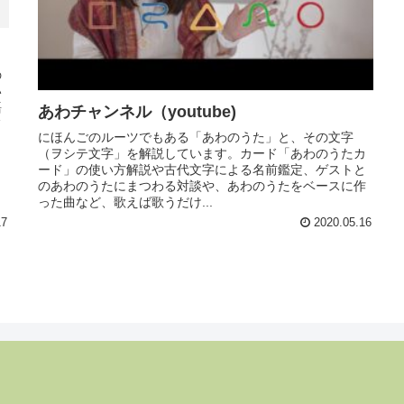
の
い
語
あわチャンネル（youtube)
フ
にほんごのルーツでもある「あわのうた」と、その文字
（ヲシテ文字」を解説しています。カード「あわのうたカ
ード」の使い方解説や古代文字による名前鑑定、ゲストと
のあわのうたにまつわる対談や、あわのうたをベースに作
った曲など、歌えば歌うだけ...
17
2020.05.16