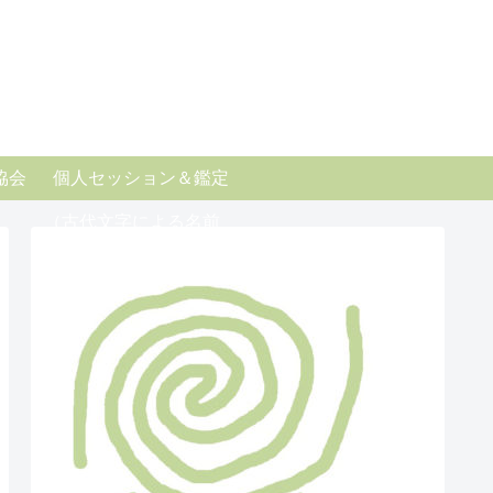
協会
個人セッション＆鑑定
（古代文字による名前、
社名、生年月日）