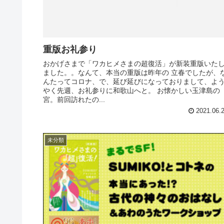
重版お礼参り
おかげさまで「ワカヒメさまの超復活」が新装重版いた
ました。。なんて、本当の重版は昨年の 立春でしたが、
んたってコロナ、で、延び延びになっておりまして、よ
やく先週、お礼参りに和歌山へと。 お懐かしい玉津島の
宮。前回訪れたの...
2021.06.
未分類