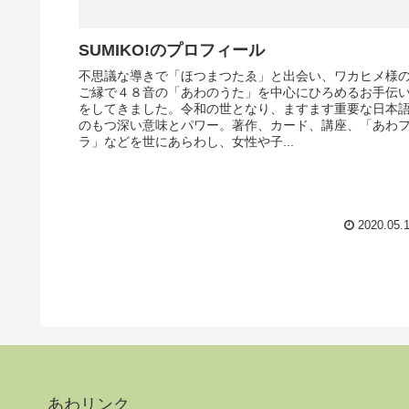
SUMIKO!のプロフィール
不思議な導きで「ほつまつたゑ」と出会い、ワカヒメ様
ご縁で４８音の「あわのうた」を中心にひろめるお手伝
をしてきました。令和の世となり、ますます重要な日本
のもつ深い意味とパワー。著作、カード、講座、「あわ
ラ」などを世にあらわし、女性や子...
2020.05.
あわリンク